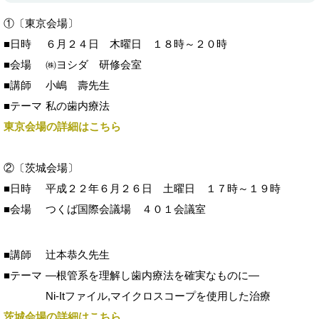
①〔東京会場〕
■日時
６月２４日 木曜日 １８時～２０時
■会場
㈱ヨシダ 研修会室
■講師
小嶋 壽先生
■テーマ
私の歯内療法
東京会場の詳細はこちら
②〔茨城会場〕
■日時
平成２２年６月２６日 土曜日 １７時～１９時
■会場
つくば国際会議場 ４０１会議室
■講師
辻本恭久先生
■テーマ
―根管系を理解し歯内療法を確実なものに―
Ni-Itファイル,マイクロスコープを使用した治療
茨城会場の詳細はこちら