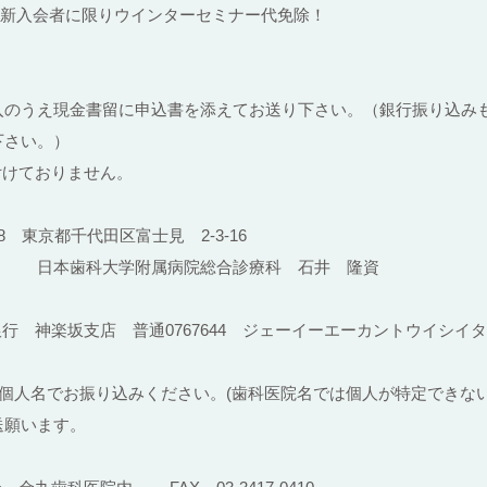
EA新入会者に限りウインターセミナー代免除！
入のうえ現金書留に申込書を添えてお送り下さい。（銀行振り込みも
下さい。）
付けておりません。
58 東京都千代田区富士見 2-3-16
属病院総合診療科 石井 隆資
銀行 神楽坂支店 普通0767644 ジェーイーエーカントウイシイ
個人名でお振り込みください。(歯科医院名では個人が特定できな
送願います。