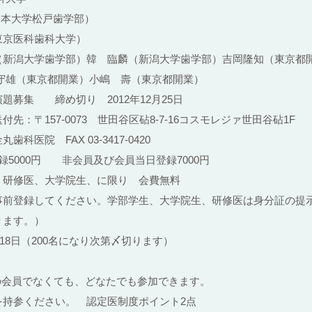
日本大学松戸歯学部）
東京医科歯科大学）
（新潟大学歯学部）韓 臨麟（新潟大学歯学部）吉岡隆知（東京都
開業）小嶋 壽（東京都開業）
題募集 締め切り 2012年12月25日
73 世田谷区砧8-7-16コスモレジァ世田谷砧1F
 03-3417-0420
5000円 非会員及び会員当日登録7000円
大学院生、に限り 会費無料
ください。学部学生、大学院生、研修医は身分証の提示を
ります。）
月18日（200名になり次第〆切ります）
の会員でなくても、どなたでも参加できます。
を持参ください。 認定医制度ポイント2点