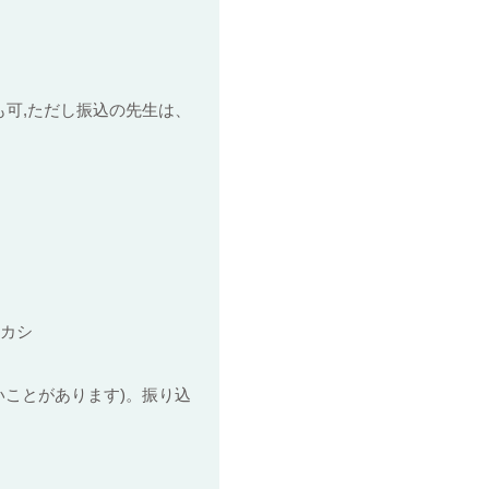
可,ただし振込の先生は、
タカシ
いことがあります)。振り込