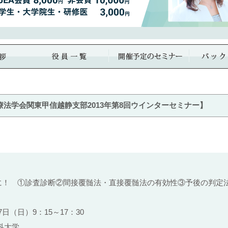
法学会関東甲信越静支部2013年第8回ウインターセミナー】
に！ ①診査診断②間接覆髄法・直接覆髄法の有効性③予後の判定
（日）9：15～17：30
大学