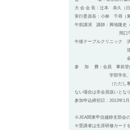
大 会 会 長：辻本 恭久（
実行委員長：小林 千尋（
午前講演 講師：興地隆史
岡口守雄（東京都
午後テーブルクリニック 演
送付先：〒157-00
金丸歯科医院 FAX
参 加 費：会員 事前登録
学部学生、研修医、
（ただし事前登録して
ない場合は非会員扱いとな
参加申込締切日：2013年1
※JEA関東甲信越静支部会
※受講者は生涯研修カード