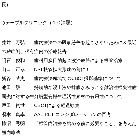
長）
◇テーブルクリニック（１０演題）
藤井 万弘 歯内療法での医事紛争を起こさないために＆最近
の難症例、稀有症例の治療報告
明石 俊和 歯科用多目的超音波治療器による根管治療
山口 正孝 Ni-Ti根管拡大形成の前に！
新谷 武史 歯内療法領域でのCBCT撮影基準について
池田 毅 持続的な浸出液や排膿がみられる難治性根尖性歯
周炎に対する生分解型有機生理活性素材の有用性について
戸田 賀世 CBCTによる経過観察
湯本 真幸 AAE RET コンシダレーションの再考
柿沼 秀明 「根管内治療を始める前に必要なこと」を考えた
歯内療法