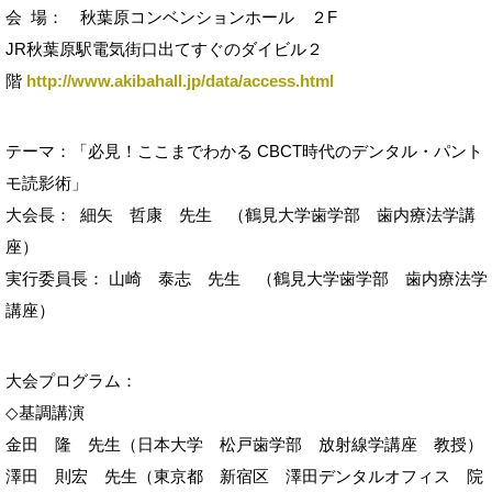
会 場： 秋葉原コンベンションホール ２F
JR秋葉原駅電気街口出てすぐのダイビル２
階
http://www.akibahall.jp/data/access.html
テーマ：「必見！ここまでわかる CBCT時代のデンタル・パント
モ読影術」
大会長： 細矢 哲康 先生 （鶴見大学歯学部 歯内療法学講
座）
実行委員長： 山崎 泰志 先生 （鶴見大学歯学部 歯内療法学
講座）
大会プログラム：
◇基調講演
金田 隆 先生（日本大学 松戸歯学部 放射線学講座 教授）
澤田 則宏 先生（東京都 新宿区 澤田デンタルオフィス 院