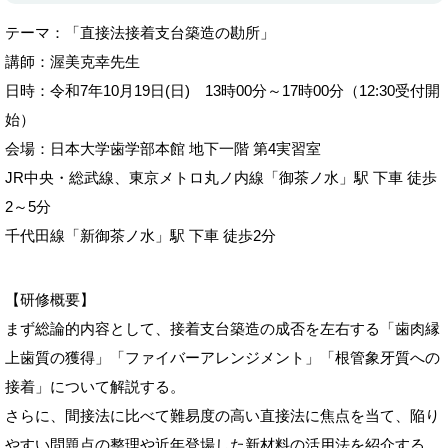
テーマ：「直接法接着支台築造の勘所」
講師：渥美克幸先生
日時：令和7年10月19日(日) 13時00分～17時00分（12:30受付開
始）
会場：日本大学歯学部本館 地下一階 第4実習室
JR中央・総武線、東京メトロ丸ノ内線「御茶ノ水」駅 下車 徒歩
2～5分
千代田線「新御茶ノ水」駅 下車 徒歩2分
【研修概要】
まず総論的内容として、接着支台築造の成否を左右する「歯肉縁
上歯質の獲得」「ファイバーアレンジメント」「根管象牙質への
接着」について解説する。
さらに、間接法に比べて難易度の高い直接法に焦点を当て、陥り
やすい問題点の整理や近年登場した新材料の活用法を紹介する。