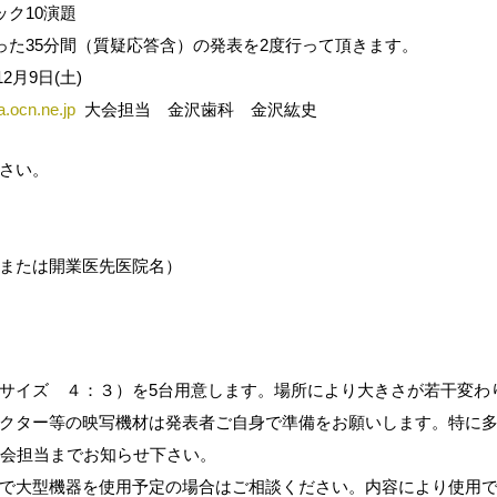
ク10演題
った35分間（質疑応答含）の発表を2度行って頂きます。
12月9日(土)
.ocn.ne.jp
大会担当 金沢歯科 金沢紘史
さい。
または開業医先医院名）
サイズ ４：３）を5台用意します。場所により大きさが若干変わ
クター等の映写機材は発表者ご自身で準備をお願いします。特に
大会担当までお知らせ下さい。
で大型機器を使用予定の場合はご相談ください。内容により使用