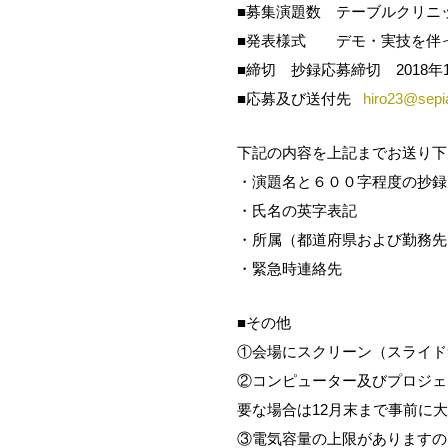
■募集演題数 テーブルクリニッ
■発表様式 デモ・実技を伴
■締切 抄録応募締切 2018年
■応募及び送付先
hiro23@sepia
下記の内容を上記までお送り下
・演題名と６００字程度の抄録
・氏名の英字表記
・所属（都道府県および勤務先
・緊急時連絡先
■その他
①会場にスクリーン（スライド
②コンピューター及びプロジェ
要な場合は12月末まで事前に
③電気容量の上限がありますの