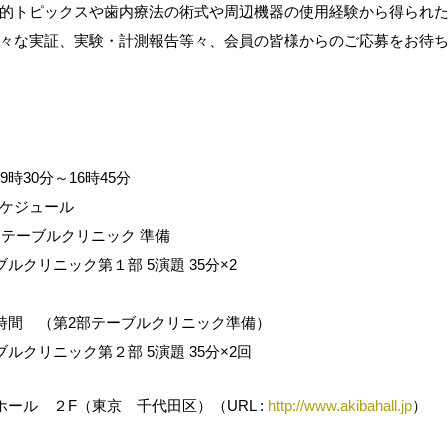
的トピックスや歯内療法の術式や周辺機器の使用経験から得られ
々な実証、実験・計測報告等々、会員の皆様からのご応募をお待
9時30分～16時45分
ムスケジュール
第1部テーブルクリニック 準備
ーブルクリニック第１部 5演題 35分×2
回
 休憩時間 （第2部テーブルクリニック準備）
テーブルクリニック第２部 5演題 35分×2回
ール ２F（東京 千代田区）（URL :
http://www.akibahall.jp
）