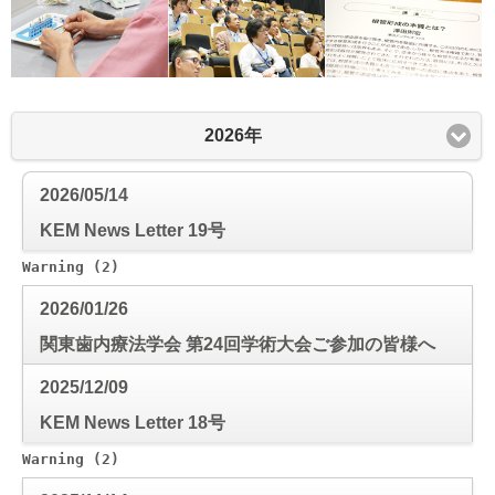
2026年
2026/05/14
KEM News Letter 19号
Warning
 (2)
: Use of undefined constant mode_check - a
2026/01/26
関東歯内療法学会 第24回学術大会ご参加の皆様へ
2025/12/09
KEM News Letter 18号
Warning
 (2)
: Use of undefined constant mode_check - a